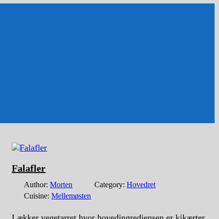
Falafler
Author:
Morten
Category:
Hovedret
Cuisine:
Mellemøsten
Lækker vegetarret hvor hovedingrediensen er kikærter.