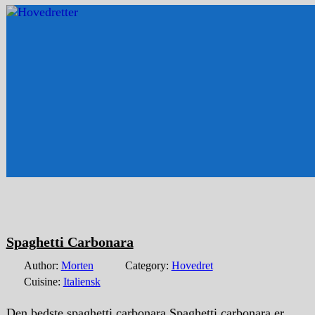
Spaghetti Carbonara
Author:
Morten
Category:
Hovedret
Cuisine:
Italiensk
Den bedste spaghetti carbonara Spaghetti carbonara er