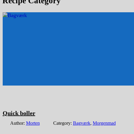
Recipe Category
Quick boller
Author:
Morten
Category:
Bagværk
,
Morgenmad