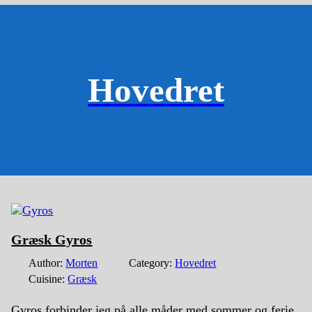
Hovedret
Græsk Gyros
Author:
Morten
Category:
Hovedret
Cuisine:
Græsk
Gyros forbinder jeg på alle måder med sommer og ferie