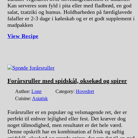
Kan serveres som fyld i pita eller med fladbrød, en god
salat, tzatziki og humus. Holdbarheden på færdiglavede
falafler er 2-3 dage i køleskab og er et godt supplement i
madpakken
View Recipe
Forårsruller med spidskål, oksekød og spirer
Author:
Lone
Category:
Hovedret
Cuisine:
Asiatisk
Forårsruller er en populær og velsmagende ret, der er
perfekt til enhver lejlighed eller fest. Det kræver dog
noget tålmodighed, men resultatet er det hele værd.
Denne opskrift har en kombination af frisk og saftig
spidskål, oksekød og sprøde spirer, der gør det til en god