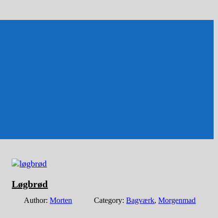
Løgbrød
Author:
Morten
Category:
Bagværk
,
Morgenmad