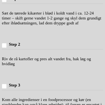
Sæt de tørrede kikærter i blød i koldt vand i ca. 12-24
timer – skift gerne vandet 1-2 gange og skyl dem grundigt
efter iblødsætningen, lad dem dryppe godt af
Step 2
Riv de rå kartofler og pres alt vandet fra, hak løg og
hvidløg
Step 3
Kom alle ingredienser i en foodprocessor og kør (en
stavblender kan også klare arbejdet), til farsen er ensartet i