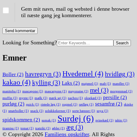
Gem mit navn, mail og websted i denne browser
til næste gang jeg kommenterer.
Search
Looking for Something?
for:
Emner
Hvedemel
(4)
havregryn
(3)
hvidløg
(3)
Boller
(2)
kakao
(4)
kylling
(3)
Laks
(2)
majsmel
(1)
malt
(1)
mandler
(1)
mel
(3)
manitoba
(1)
mascapone
(1)
mascarpone
(1)
mayonaise
(1)
morgenmad
(1)
persille
(2)
muffin
(1)
mynte
(1)
mælk
(1)
mørk sej
(1)
nachos
(1)
oksekød
(1)
purløg
(2)
sesamfrø
(2)
quick
(1)
ristede løg
(1)
rugmel
(1)
rødløg
(1)
skinke
(1)
smørboller
(1)
snack
(1)
solsikkekerner
(1)
sorte bønner
(1)
soya
(1)
Surdej
(6)
spidskommen
(2)
sumak
(1)
svinekød
(1)
tahin
(1)
æg
(3)
tiramisu
(1)
tomat
(1)
tzatziki
(1)
æbler
(1)
© Copyright 2026
Familiens opskrifter
. All Rights