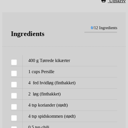
Udskriv
0
/12 Ingredients
Ingredients
400
g
Tørrede kikærter
1
cups
Persille
4
fed hvidløg
(finthakket)
2
løg
(finthakket)
4
tsp
koriander
(stødt)
4
tsp
spidskommen
(stødt)
0,5
tsp
chili