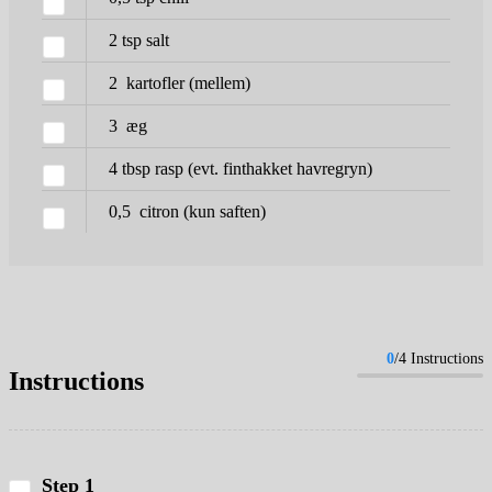
2
tsp
salt
2
kartofler
(mellem)
3
æg
4
tbsp
rasp
(evt. finthakket havregryn)
0,5
citron
(kun saften)
0
/4 Instructions
Instructions
Step 1