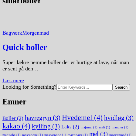
smørboller
Bagværk
Morgenmad
Quick boller
Super lækre nemme boller der er hurtige at lave, når man
er sent på den…
Læs mere
Search
Looking for Something?
for:
Emner
Hvedemel
(4)
havregryn
(3)
hvidløg
(3)
Boller
(2)
kakao
(4)
kylling
(3)
Laks
(2)
majsmel
(1)
malt
(1)
mandler
(1)
mel
(3)
manitoba
(1)
mascapone
(1)
mascarpone
(1)
mayonaise
(1)
morgenmad
(1)