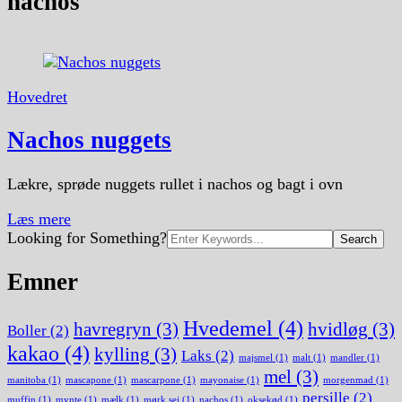
nachos
Hovedret
Nachos nuggets
Lækre, sprøde nuggets rullet i nachos og bagt i ovn
Læs mere
Search
Looking for Something?
for:
Emner
Hvedemel
(4)
havregryn
(3)
hvidløg
(3)
Boller
(2)
kakao
(4)
kylling
(3)
Laks
(2)
majsmel
(1)
malt
(1)
mandler
(1)
mel
(3)
manitoba
(1)
mascapone
(1)
mascarpone
(1)
mayonaise
(1)
morgenmad
(1)
persille
(2)
muffin
(1)
mynte
(1)
mælk
(1)
mørk sej
(1)
nachos
(1)
oksekød
(1)