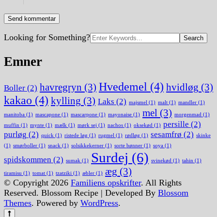
Search
Looking for Something?
for:
Emner
Hvedemel
(4)
havregryn
(3)
hvidløg
(3)
Boller
(2)
kakao
(4)
kylling
(3)
Laks
(2)
majsmel
(1)
malt
(1)
mandler
(1)
mel
(3)
manitoba
(1)
mascapone
(1)
mascarpone
(1)
mayonaise
(1)
morgenmad
(1)
persille
(2)
muffin
(1)
mynte
(1)
mælk
(1)
mørk sej
(1)
nachos
(1)
oksekød
(1)
purløg
(2)
sesamfrø
(2)
quick
(1)
ristede løg
(1)
rugmel
(1)
rødløg
(1)
skinke
(1)
smørboller
(1)
snack
(1)
solsikkekerner
(1)
sorte bønner
(1)
soya
(1)
Surdej
(6)
spidskommen
(2)
sumak
(1)
svinekød
(1)
tahin
(1)
æg
(3)
tiramisu
(1)
tomat
(1)
tzatziki
(1)
æbler
(1)
© Copyright 2026
Familiens opskrifter
. All Rights
Reserved.
Blossom Recipe | Developed By
Blossom
Themes
. Powered by
WordPress
.