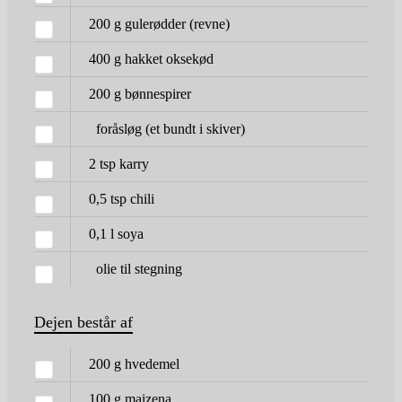
200
g
gulerødder
(revne)
400
g
hakket oksekød
200
g
bønnespirer
foråsløg
(et bundt i skiver)
2
tsp
karry
0,5
tsp
chili
0,1
l
soya
olie til stegning
Dejen består af
200
g
hvedemel
100
g
maizena