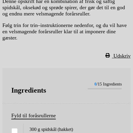
Den
ne
ops
k
rift
har
en
k
omb
ination
af
fr
isk
o
g
sa
ft
ig
sp
ids
k
å
l
,
ok
se
k
ø
d
o
g
spr
ø
de
sp
ire
r
,
der
g
ø
r
det
til
en
god
o
g
end
nu
mere
vel
sm
ag
ende
for
å
rs
ru
ller
.
F
ø
l
g
tr
in
for
tr
in
–
inst
ru
k
tion
er
ne
n
eden
for
,
o
g
du
vil
have
en
vel
sm
ag
ende
for
å
rs
ru
ller
k
lar
til
at
imp
one
re
d
ine
g
æ
ster
.
Udskriv
0
/15 Ingredients
Ingredients
Fyld til foråsrullerne
300
g
spidskål
(hakket)