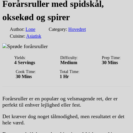
Forårsruller med spidskål,
oksekød og spirer
Author:
Lone
Category:
Hovedret
Cuisine:
Asiatisk
Yields:
Difficulty:
Prep Time:
4 Servings
Medium
30 Mins
Cook Time:
Total Time:
30 Mins
1 Hr
For
å
rs
ru
ller
er
en
popul
æ
r
o
g
vel
sm
ag
ende
ret
,
der
er
perf
ek
t
til
enh
ver
le
j
lig
hed
e
ller
fest
.
Det kræver dog noget tålmodighed, men resultatet er det
hele værd.