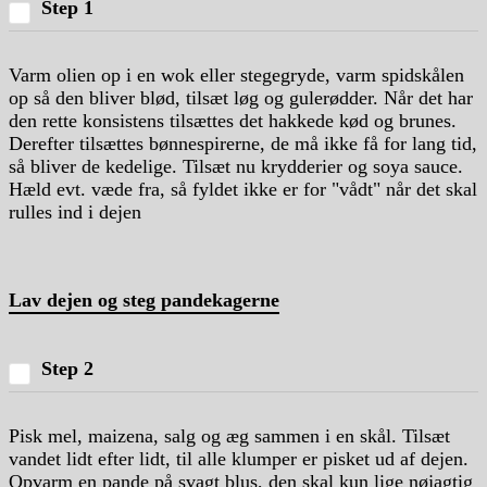
Step 1
Varm olien op i en wok eller stegegryde, varm spidskålen
op så den bliver blød, tilsæt løg og gulerødder. Når det har
den rette konsistens tilsættes det hakkede kød og brunes.
Derefter tilsættes bønnespirerne, de må ikke få for lang tid,
så bliver de kedelige. Tilsæt nu krydderier og soya sauce.
Hæld evt. væde fra, så fyldet ikke er for "vådt" når det skal
rulles ind i dejen
Lav dejen og steg pandekagerne
Step 2
Pisk mel, maizena, salg og æg sammen i en skål. Tilsæt
vandet lidt efter lidt, til alle klumper er pisket ud af dejen.
Opvarm en pande på svagt blus, den skal kun lige nøjagtig