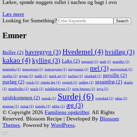
Lækre, sprøde nuggets rullet i nachos og bagt i ovn
Læs mere
Search
Looking for Something?
for:
Emner
Hvedemel
(4)
havregryn
(3)
hvidløg
(3)
Boller
(2)
kakao
(4)
kylling
(3)
Laks
(2)
majsmel
(1)
malt
(1)
mandler
(1)
mel
(3)
manitoba
(1)
mascapone
(1)
mascarpone
(1)
mayonaise
(1)
morgenmad
(1)
persille
(2)
muffin
(1)
mynte
(1)
mælk
(1)
mørk sej
(1)
nachos
(1)
oksekød
(1)
purløg
(2)
sesamfrø
(2)
quick
(1)
ristede løg
(1)
rugmel
(1)
rødløg
(1)
skinke
(1)
smørboller
(1)
snack
(1)
solsikkekerner
(1)
sorte bønner
(1)
soya
(1)
Surdej
(6)
spidskommen
(2)
sumak
(1)
svinekød
(1)
tahin
(1)
æg
(3)
tiramisu
(1)
tomat
(1)
tzatziki
(1)
æbler
(1)
© Copyright 2026
Familiens opskrifter
. All Rights
Reserved.
Blossom Recipe | Developed By
Blossom
Themes
. Powered by
WordPress
.