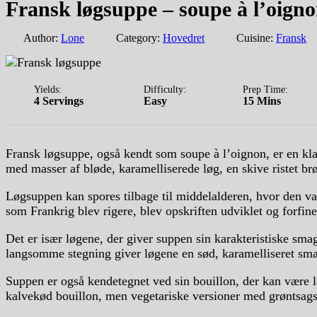
Fransk løgsuppe – soupe à l’oign
Author:
Lone
Category:
Hovedret
Cuisine:
Fransk
Yields:
Difficulty:
Prep Time:
4 Servings
Easy
15 Mins
Fransk løgsuppe, også kendt som soupe à l’oignon, er en klas
med masser af bløde, karamelliserede løg, en skive ristet brø
Løgsuppen kan spores tilbage til middelalderen, hvor den var
som Frankrig blev rigere, blev opskriften udviklet og forfinet
Det er især løgene, der giver suppen sin karakteristiske sma
langsomme stegning giver løgene en sød, karamelliseret sma
Suppen er også kendetegnet ved sin bouillon, der kan være la
kalvekød bouillon, men vegetariske versioner med grøntsags