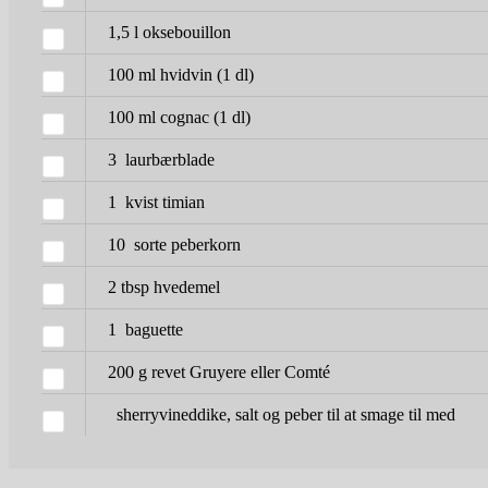
1,5
l
oksebouillon
100
ml
hvidvin
(1 dl)
100
ml
cognac
(1 dl)
3
laurbærblade
1
kvist timian
10
sorte peberkorn
2
tbsp
hvedemel
1
baguette
200
g
revet Gruyere eller Comté
sherryvineddike, salt og peber til at smage til med