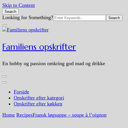
Skip to Content
Search
Search
Looking for Something?
for:
Familiens opskrifter
En hobby og passion omkring god mad og drikke
Forside
Opskrifter efter kategori
Opskrifter efter køkken
Home
Recipes
Fransk løgsuppe – soupe à l’oignon