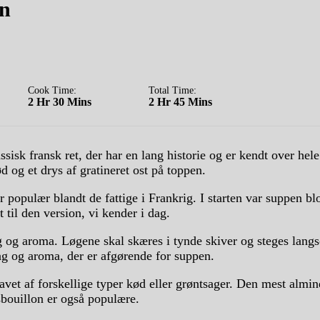
on
Cook Time:
Total Time:
2 Hr 30 Mins
2 Hr 45 Mins
sisk fransk ret, der har en lang historie og er kendt over hel
d og et drys af gratineret ost på toppen.
 populær blandt de fattige i Frankrig. I starten var suppen bl
 til den version, vi kender i dag.
g og aroma. Løgene skal skæres i tynde skiver og steges langso
g og aroma, der er afgørende for suppen.
vet af forskellige typer kød eller grøntsager. Den mest almin
bouillon er også populære.