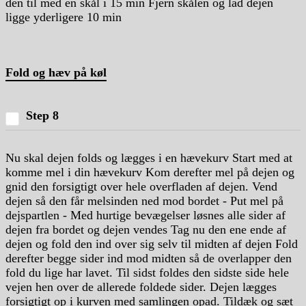
den til med en skål i 15 min Fjern skålen og lad dejen
ligge yderligere 10 min
Fold og hæv på køl
Step 8
Nu skal dejen folds og lægges i en hævekurv Start med at
komme mel i din hævekurv Kom derefter mel på dejen og
gnid den forsigtigt over hele overfladen af dejen. Vend
dejen så den får melsinden ned mod bordet - Put mel på
dejspartlen - Med hurtige bevægelser løsnes alle sider af
dejen fra bordet og dejen vendes Tag nu den ene ende af
dejen og fold den ind over sig selv til midten af dejen Fold
derefter begge sider ind mod midten så de overlapper den
fold du lige har lavet. Til sidst foldes den sidste side hele
vejen hen over de allerede foldede sider. Dejen lægges
forsigtigt op i kurven med samlingen opad. Tildæk og sæt