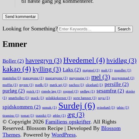
til næste gang jeg kommenterer.
Search
Looking for Something?
for:
Emner
Hvedemel
(4)
havregryn
(3)
hvidløg
(3)
Boller
(2)
kakao
(4)
kylling
(3)
Laks
(2)
majsmel
(1)
malt
(1)
mandler
(1)
mel
(3)
manitoba
(1)
mascapone
(1)
mascarpone
(1)
mayonaise
(1)
morgenmad
(1)
persille
(2)
muffin
(1)
mynte
(1)
mælk
(1)
mørk sej
(1)
nachos
(1)
oksekød
(1)
purløg
(2)
sesamfrø
(2)
quick
(1)
ristede løg
(1)
rugmel
(1)
rødløg
(1)
skinke
(1)
smørboller
(1)
snack
(1)
solsikkekerner
(1)
sorte bønner
(1)
soya
(1)
Surdej
(6)
spidskommen
(2)
sumak
(1)
svinekød
(1)
tahin
(1)
æg
(3)
tiramisu
(1)
tomat
(1)
tzatziki
(1)
æbler
(1)
© Copyright 2026
Familiens opskrifter
. All Rights
Reserved.
Blossom Recipe | Developed By
Blossom
Themes
. Powered by
WordPress
.