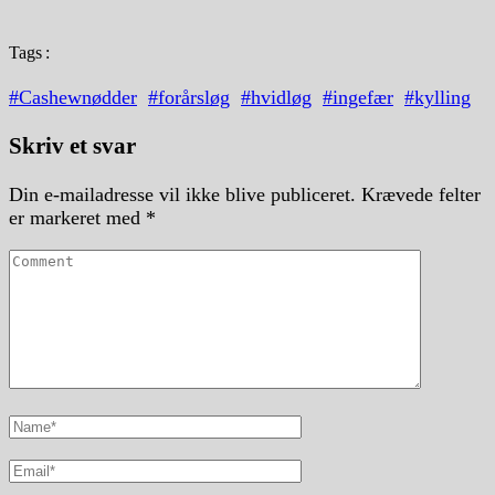
Tags
#Cashewnødder
#forårsløg
#hvidløg
#ingefær
#kylling
Skriv et svar
Din e-mailadresse vil ikke blive publiceret.
Krævede felter
er markeret med
*
Comment
Full
Name
Email