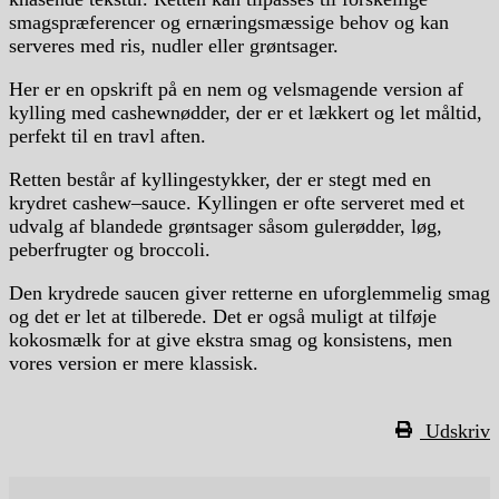
smagspræferencer og ernæringsmæssige behov og kan
serveres med ris, nudler eller grøntsager.
Her er en opskrift på en nem og velsmagende version af
kylling med cashewnødder, der
er
et
l
æ
k
kert
o
g
let
m
å
lt
id
,
perf
ek
t
til
en
tra
vl
a
ften
.
Ret
ten
best
å
r
af
k
y
lling
esty
k
ker
,
der
er
st
eg
t
med
en
k
ry
d
ret
cas
hew
–
s
au
ce
.
Ky
lling
en
er
of
te
serve
ret
med
et
u
d
val
g
af
bl
anded
e
gr
ø
nt
s
ager
s
å
s
om
g
uler
ø
d
der
,
l
ø
g
,
pe
ber
f
rug
ter
o
g
broccoli
.
Den
k
ry
d
red
e
sa
uc
en
g
iver
ret
ter
ne
en
u
for
g
le
mm
el
ig
sm
ag
o
g
det
er
let
at
til
bered
e
.
Det
er
o
gs
å
mul
ig
t
at
til
f
ø
je
k
ok
os
m
æ
l
k
for
at
give
e
k
stra
sm
ag
o
g
k
ons
ist
ens, men
vores version er mere klassisk.
Udskriv