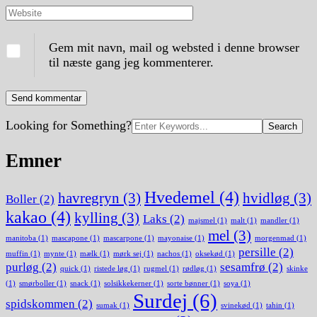
Website
Gem mit navn, mail og websted i denne browser
til næste gang jeg kommenterer.
Search
Looking for Something?
for:
Emner
Hvedemel
(4)
havregryn
(3)
hvidløg
(3)
Boller
(2)
kakao
(4)
kylling
(3)
Laks
(2)
majsmel
(1)
malt
(1)
mandler
(1)
mel
(3)
manitoba
(1)
mascapone
(1)
mascarpone
(1)
mayonaise
(1)
morgenmad
(1)
persille
(2)
muffin
(1)
mynte
(1)
mælk
(1)
mørk sej
(1)
nachos
(1)
oksekød
(1)
purløg
(2)
sesamfrø
(2)
quick
(1)
ristede løg
(1)
rugmel
(1)
rødløg
(1)
skinke
(1)
smørboller
(1)
snack
(1)
solsikkekerner
(1)
sorte bønner
(1)
soya
(1)
Surdej
(6)
spidskommen
(2)
sumak
(1)
svinekød
(1)
tahin
(1)