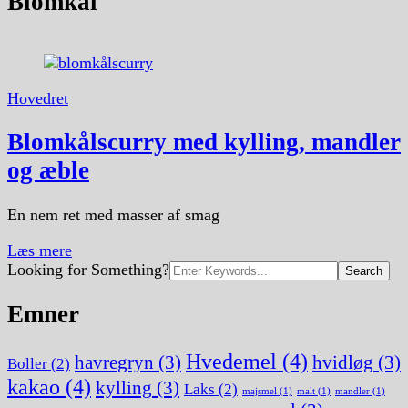
Blomkål
Hovedret
Blomkålscurry med kylling, mandler
og æble
En nem ret med masser af smag
Læs mere
Search
Looking for Something?
for:
Emner
Hvedemel
(4)
havregryn
(3)
hvidløg
(3)
Boller
(2)
kakao
(4)
kylling
(3)
Laks
(2)
majsmel
(1)
malt
(1)
mandler
(1)