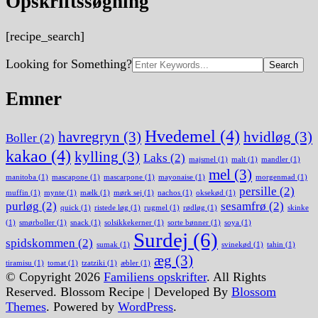
Opskriftssøgning
[recipe_search]
Search
Looking for Something?
for:
Emner
Hvedemel
(4)
havregryn
(3)
hvidløg
(3)
Boller
(2)
kakao
(4)
kylling
(3)
Laks
(2)
majsmel
(1)
malt
(1)
mandler
(1)
mel
(3)
manitoba
(1)
mascapone
(1)
mascarpone
(1)
mayonaise
(1)
morgenmad
(1)
persille
(2)
muffin
(1)
mynte
(1)
mælk
(1)
mørk sej
(1)
nachos
(1)
oksekød
(1)
purløg
(2)
sesamfrø
(2)
quick
(1)
ristede løg
(1)
rugmel
(1)
rødløg
(1)
skinke
(1)
smørboller
(1)
snack
(1)
solsikkekerner
(1)
sorte bønner
(1)
soya
(1)
Surdej
(6)
spidskommen
(2)
sumak
(1)
svinekød
(1)
tahin
(1)
æg
(3)
tiramisu
(1)
tomat
(1)
tzatziki
(1)
æbler
(1)
© Copyright 2026
Familiens opskrifter
. All Rights
Reserved.
Blossom Recipe | Developed By
Blossom
Themes
. Powered by
WordPress
.