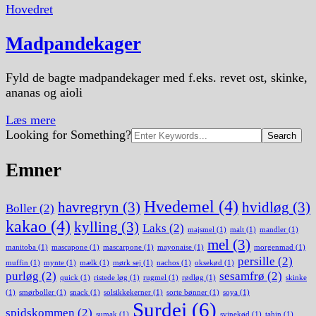
Hovedret
Madpandekager
Fyld de bagte madpandekager med f.eks. revet ost, skinke,
ananas og aioli
Læs mere
Search
Looking for Something?
for:
Emner
Hvedemel
(4)
havregryn
(3)
hvidløg
(3)
Boller
(2)
kakao
(4)
kylling
(3)
Laks
(2)
majsmel
(1)
malt
(1)
mandler
(1)
mel
(3)
manitoba
(1)
mascapone
(1)
mascarpone
(1)
mayonaise
(1)
morgenmad
(1)
persille
(2)
muffin
(1)
mynte
(1)
mælk
(1)
mørk sej
(1)
nachos
(1)
oksekød
(1)
purløg
(2)
sesamfrø
(2)
quick
(1)
ristede løg
(1)
rugmel
(1)
rødløg
(1)
skinke
(1)
smørboller
(1)
snack
(1)
solsikkekerner
(1)
sorte bønner
(1)
soya
(1)
Surdej
(6)
spidskommen
(2)
sumak
(1)
svinekød
(1)
tahin
(1)